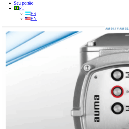
Seu portão
PT
ES
EN