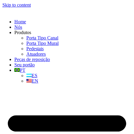
Skip to content
Home
Nós
Produtos
Porta Tipo Canal
Porta Tipo Mural
Pedestais
Atuadores
Peças de reposição
Seu portão
PT
ES
EN