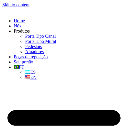
Skip to content
Home
Nós
Produtos
Porta Tipo Canal
Porta Tipo Mural
Pedestais
Atuadores
Peças de reposição
Seu portão
PT
ES
EN