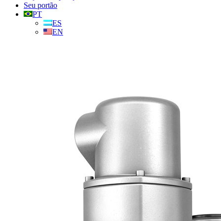
Seu portão
PT
ES
EN